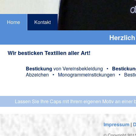
Home
Kontakt
Herzlich
Wir besticken Textilien aller Art!
Bestickung
von Vereinsbekleidung •
Bestickun
Abzeichen • Monogrammeinstickungen • Bestic
Lassen Sie Ihre Caps mit Ihrem eigenen Motiv an einer be
Impressum
|
D
© Copyright 2015